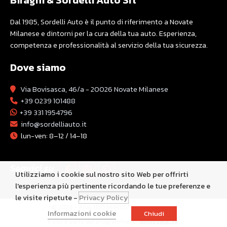
Biraghi & Sordelli Auto Srl
Dal 1985, Sordelli Auto è il punto di riferimento a Novate
Milanese e dintorni per la cura della tua auto. Esperienza,
competenza e professionalità al servizio della tua sicurezza.
Dove siamo
Via Bovisasca, 46/a - 20026 Novate Milanese
+39 0239 101488
+39 331 1954796
info@sordelliauto.it
lun-ven: 8–12 / 14–18
Seguici su
Utilizziamo i cookie sul nostro sito Web per offrirti
l'esperienza più pertinente ricordando le tue preferenze e
le visite ripetute -
Privacy Policy
© 2026 - P.IVA 11303690157 -
Privacy Policy
Informazioni cookie
Chiudi
Il sito è parte del programma