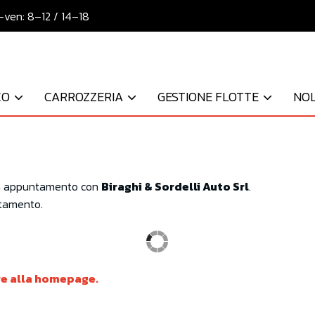
-ven: 8–12 / 14–18
CO
CARROZZERIA
GESTIONE FLOTTE
NOL
o un appuntamento con
Biraghi & Sordelli Auto Srl
.
ntamento.
re alla homepage.