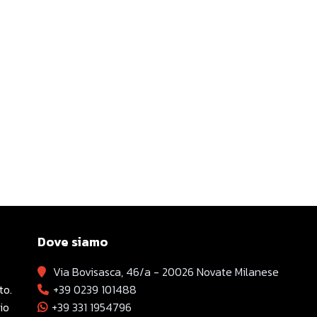
Dove siamo
Via Bovisasca, 46/a - 20026 Novate Milanese
to.
+39 0239 101488
io
+39 331 1954796