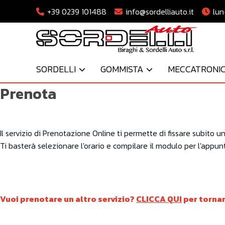
+39 0239 101488
info@sordelliauto.it
lun
SORDELLI
GOMMISTA
MECCATRONI
Prenota
Il servizio di Prenotazione Online ti permette di fissare subit
Ti basterà selezionare l'orario e compilare il modulo per l'appu
Vuoi prenotare un altro servizio?
CLICCA QUI
per torna