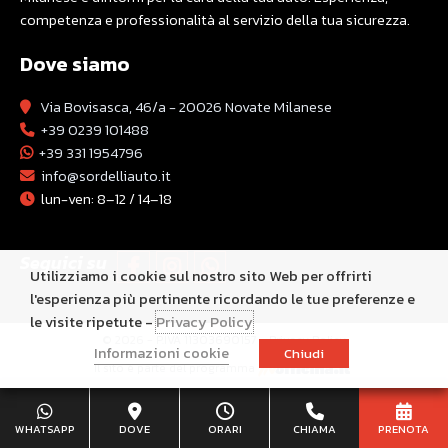
competenza e professionalità al servizio della tua sicurezza.
Dove siamo
Via Bovisasca, 46/a - 20026 Novate Milanese
+39 0239 101488
+39 331 1954796
info@sordelliauto.it
lun-ven: 8–12 / 14–18
Seguici su
Utilizziamo i cookie sul nostro sito Web per offrirti
l'esperienza più pertinente ricordando le tue preferenze e
le visite ripetute -
Privacy Policy
© 2026 - P.IVA 11303690157 -
Privacy Policy
Informazioni cookie
Chiudi
Il sito è parte del programma
WHATSAPP
DOVE
ORARI
CHIAMA
PRENOTA