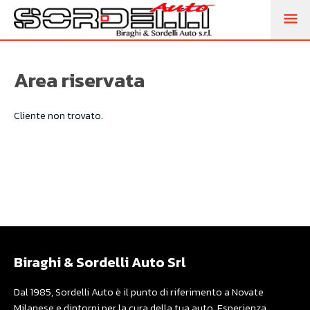
M
PR
Area riservata
Cliente non trovato.
Biraghi & Sordelli Auto Srl
Dal 1985, Sordelli Auto è il punto di riferimento a Novate
Milanese e dintorni per la cura della tua auto. Esperienza,